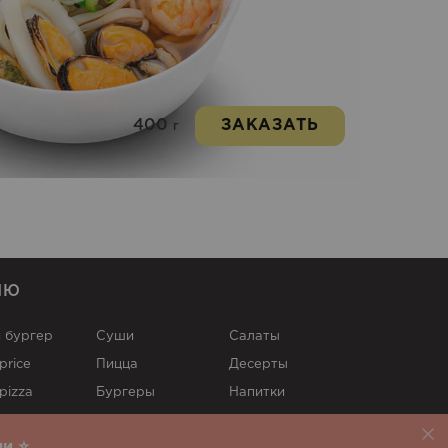
400
ЗАКАЗАТЬ
г
НЮ
 бургер
Суши
Cалаты
price
Пицца
Десерты
pizza
Бургеры
Напитки
Фри
Соусы
и ⭐️