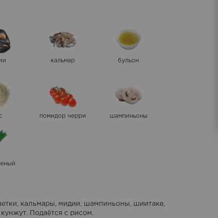
ии
кальмар
бульон
с
помидор черри
шампиньоны
леный
еветки, кальмары, мидии, шампиньоны, шиитаке,
 кунжут. Подаётся с рисом.