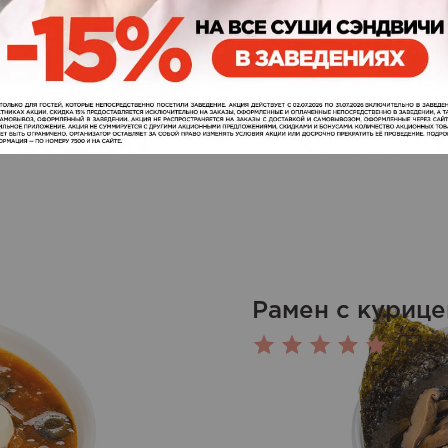
Рамен с курице
6
Оценка
5.00
из 5