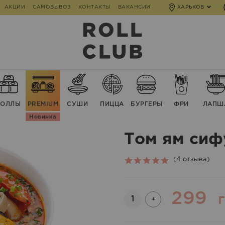
АКЦИИ
САМОВЫВОЗ
КОНТАКТЫ
ВАКАНСИИ
ХАРЬКОВ
РОЛЛЫ
PREMIUM
СУШИ
ПИЦЦА
БУРГЕРЫ
ФРИ
ЛАПШ
Новинка
Том ям сиф
(
4
отзыва)
Rated
4
5.00
out of 5
based on
299
Количество
г
+
customer
ratings