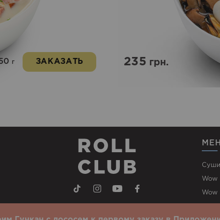
235
50
ЗАКАЗАТЬ
грн.
г
МЕ
Суши
Wow 
Wow 
Сеты
им Гункан с лососем к первому заказу в Приложени