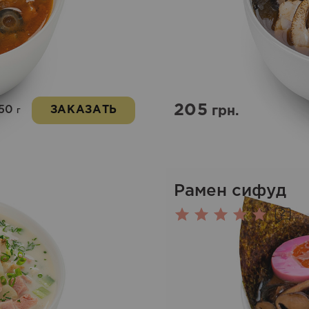
205
50
ЗАКАЗАТЬ
грн.
г
Рамен сифуд
2
Оценка
5.00
из 5