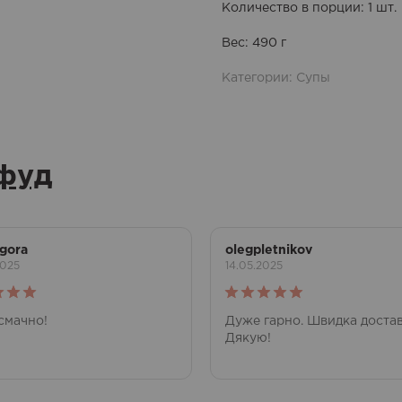
Количество в порции
: 1 шт.
Вес
: 490 г
Категории:
Супы
фуд
gora
olegpletnikov
2025
14.05.2025
ка
5
Оценка
5
смачно!
Дуже гарно. Швидка достав
из 5
Дякую!