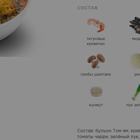
СОСТАВ
тигровые
мид
креветки
грибы шиитаке
ри
кунжут
лук зе
Состав
: бульон Том ям, кр
томаты черри, зелёный лук,