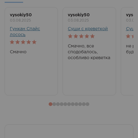
vysokiy50
vysokiy50
vysok
03.08.2025
03.08.2025
03.08
Гункан Спайс
Суши с креветкой
Суши
лосось
5
out of 5
5
out
Смачно, все
не ро
5
out of 5
Смачно
сподобалось,
буду
особливо креветка