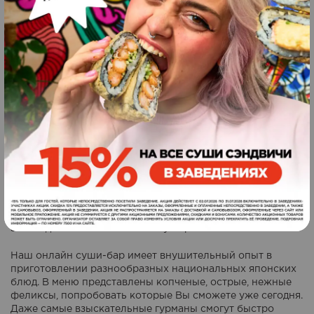
Лучшие суши от Roll Club
Японские суши – это удивительно вкусный и при этом
довольно универсальный продукт. Они идеально могут
дополнить праздничный стол, подойдут в качестве
перекуса на обед в офисе или скрасят романтический
вечер. Даже если к Вам нежданно нагрянули друзья,
можно просто заказать суши на дом. Такая доставка
японской пищи давно уже стала привычной
альтернативой китайскому или итальянскому фаст-фуду.
Если Вы мечтаете удивить своих гостей оригинальным и
вкусным блюдом, то онлайн-бар Roll Club – это
прекрасная возможность
заказать суши в Харькове
. От
Вас потребуется только выбрать понравившееся блюдо,
а сама доставка займет минимум времени.
Наш онлайн суши-бар имеет внушительный опыт в
приготовлении разнообразных национальных японских
блюд. В меню представлены копченые, острые, нежные
феликсы, попробовать которые Вы сможете уже сегодня.
Даже самые взыскательные гурманы смогут быстро