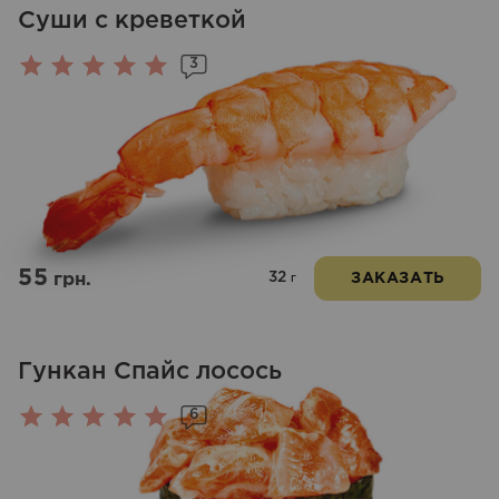
Суши с креветкой
3
Оценка
5.00
из 5
55
32
грн.
ЗАКАЗАТЬ
г
Гункан Спайс лосось
6
Оценка
5.00