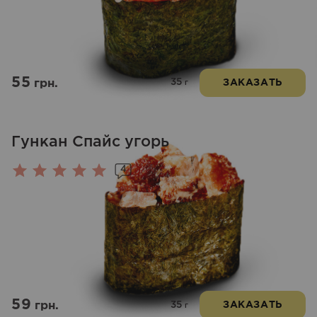
из 5
55
35
грн.
ЗАКАЗАТЬ
г
Гункан Спайс угорь
4
Оценка
5.00
из 5
59
35
грн.
ЗАКАЗАТЬ
г