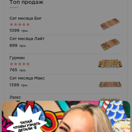
Топ продаж
Сет месяца Биг
Оценка
1099
грн.
5.00
из 5
Сет месяца Лайт
899
грн.
Гурман
Оценка
765
грн.
5.00
из 5
Сет месяца Макс
1399
грн.
Люкс
Оценка
825
грн.
5.00
из 5