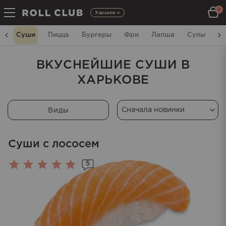
0
Харьков
m
Суши
Пицца
Бургеры
Фри
Лапша
Супы
C
ВКУСНЕЙШИЕ СУШИ В
ХАРЬКОВЕ
Виды
Суши с лососем
5
Оценка
5.00
из 5