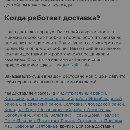
достойном качестве и вкусе еды.
Когда работает доставка?
Наша доставка порадует Вас своей оперативностью.
Никакие городские пробки и прочие обстоятельства не
помешают нам доставить Ваши суши в самые короткие
сроки. Наш оператор сообщит Вам о приблизительном
времени доставки. Мы работаем без праздников и
выходных. Следите за нашими акциями и спец
предложениями здесь —
акции Roll Club
.
Заказывайте суши в нашем ресторане Roll Club и радуйте
себя первоклассными японскими блюдами!
Мы доставляем заказы в
Индустриальный район
,
Киевский район
,
Немышлянский район
,
Новобаварский
район
,
Основянский район
,
Салтовка
,
Слободской район
,
Холодная Гора
,
Шевченковский район
,
Алексеевка
,
Сокольники
,
Жихарь
,
Залютино
,
Новые Дома
,
Павлово
Поле
,
Песочин
,
Пятихатки
,
Рогань
,
Сортировка
,
Посёлок
ХТЗ
,
Северная Салтовка
и другие. Вся зона доставки