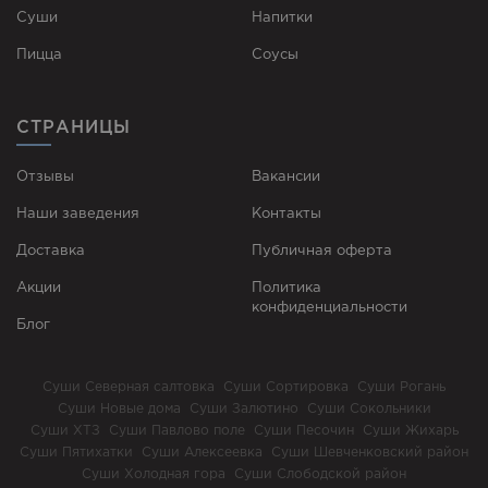
Суши
Напитки
Пицца
Соусы
СТРАНИЦЫ
Отзывы
Вакансии
Наши заведения
Контакты
Доставка
Публичная оферта
Акции
Политика
конфиденциальности
Блог
Суши Северная салтовка
Суши Сортировка
Суши Рогань
Суши Новые дома
Суши Залютино
Суши Сокольники
Суши ХТЗ
Суши Павлово поле
Суши Песочин
Суши Жихарь
Суши Пятихатки
Суши Алексеевка
Суши Шевченковский район
Суши Холодная гора
Суши Слободской район