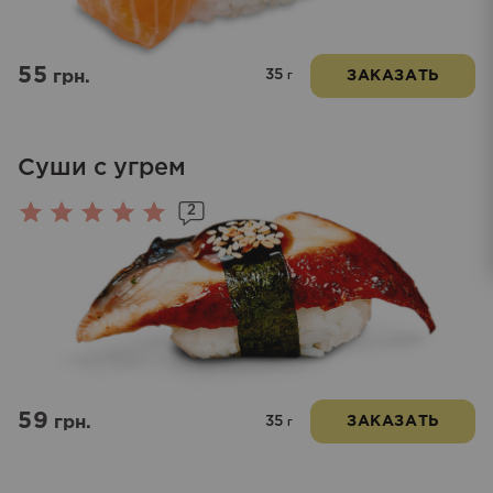
55
35
грн.
ЗАКАЗАТЬ
г
Суши с угрем
2
Оценка
5.00
из 5
59
35
грн.
ЗАКАЗАТЬ
г