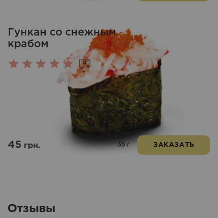
Гункан со снежным
крабом
4
Оценка
5.00
из 5
45
35
грн.
ЗАКАЗАТЬ
г
Отзывы