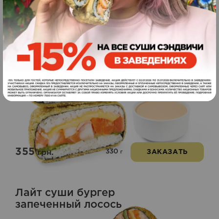
289
270
грн.
ЗАКАЗАТЬ
г
Биг суши бургер
Новинка
лосось-креветки
355
330
грн.
ЗАКАЗАТЬ
г
Лайт суши бургер
запеченный лосось