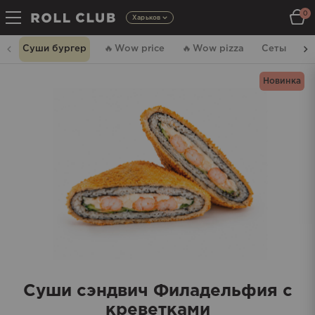
0
Харьков
Суши бургер
🔥
Wow price
🔥
Wow pizza
Сеты
Р
Новинка
Суши сэндвич Филадельфия с
креветками