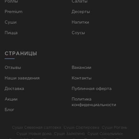
Роллы
Cалаты
Premium
Десерты
Суши
Напитки
Пицца
Соусы
СТРАНИЦЫ
Отзывы
Вакансии
Наши заведения
Контакты
Доставка
Публичная оферта
Акции
Политика
конфиденциальности
Блог
Суши Северная салтовка
Суши Сортировка
Суши Рогань
Суши Новые дома
Суши Залютино
Суши Сокольники