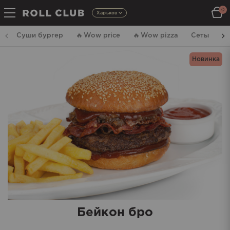
0
Харьков
Суши бургер
🔥
Wow price
🔥
Wow pizza
Сеты
Р
Новинка
Бейкон бро