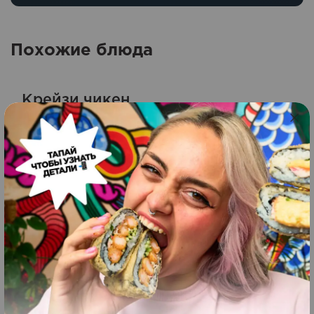
Похожие блюда
Крейзи чикен
1
Оценка
5.00
из 5
305
грн.
265
грн.
ЗАКАЗАТЬ
Олл старс