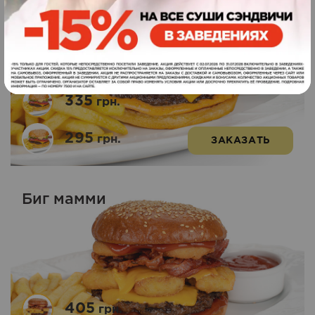
2
Оценка
5.00
из 5
335
грн.
295
грн.
ЗАКАЗАТЬ
Биг мамми
405
грн.