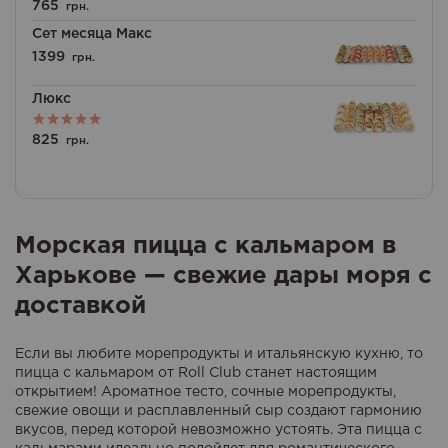
Оценка
765
грн.
5.00
из 5
Сет месяца Макс
1399
грн.
Люкс
Оценка
825
грн.
5.00
из 5
Морская пицца с кальмаром в
Харькове — свежие дары моря с
доставкой
Если вы любите морепродукты и итальянскую кухню, то
пицца с кальмаром от Roll Club станет настоящим
открытием! Ароматное тесто, сочные морепродукты,
свежие овощи и расплавленный сыр создают гармонию
вкусов, перед которой невозможно устоять. Эта пицца с