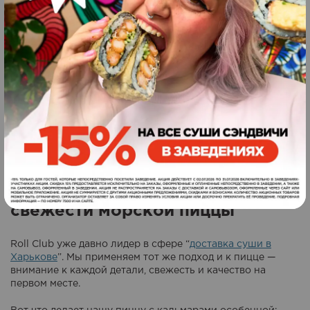
Тесто для пиццы с кальмаром мы готовим вручную,
используя проверенные рецепты и только натуральные
продукты. Сначала оно слегка хрустит, а потом мягко
тает во рту. Соус из спелых томатов, немного чеснока,
оливковое масло и сливочный сыр делают вкус пиццы
насыщенным и многослойным.
Каждая порция — это праздник для гурмана. Любители
морепродуктов по достоинству оценят, насколько
гармонично сочетаются кальмар в пицце, морской
коктейль и тянущийся сыр. А если добавить к заказу
суши или роллы из нашего меню, получится идеальный
ужин в стиле Roll Club.
Преимущества Roll Club: Секрет
свежести морской пиццы
Roll Club уже давно лидер в сфере “
доставка суши в
Харькове
”. Мы применяем тот же подход и к пицце —
внимание к каждой детали, свежесть и качество на
первом месте.