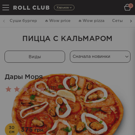
0
Харьков
Суши бургер
🔥
Wow price
🔥
Wow pizza
Сеты
Р
ПИЦЦА С КАЛЬМАРОМ
Виды
Дары Моря
13
Оценка
4.92
из 5
30
375
грн.
см