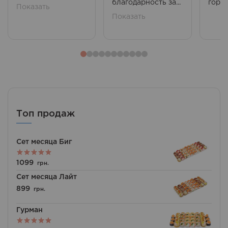
благодарность за...
горяч
Показать
Показать
Топ продаж
Сет месяца Биг
Оценка
1099
грн.
5.00
из 5
Сет месяца Лайт
899
грн.
Гурман