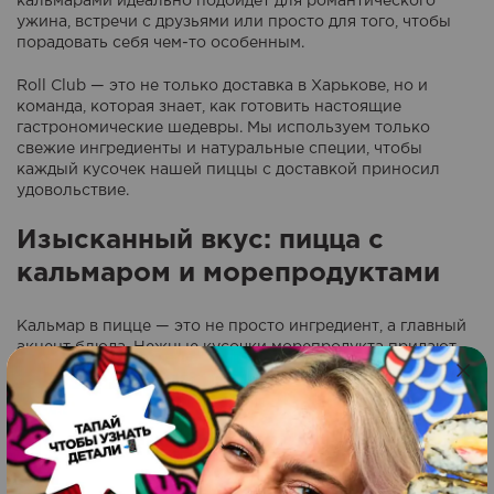
кальмарами идеально подойдет для романтического
ужина, встречи с друзьями или просто для того, чтобы
порадовать себя чем-то особенным.
Roll Club — это не только доставка в Харькове, но и
команда, которая знает, как готовить настоящие
гастрономические шедевры. Мы используем только
свежие ингредиенты и натуральные специи, чтобы
каждый кусочек нашей пиццы с доставкой приносил
удовольствие.
Изысканный вкус: пицца с
кальмаром и морепродуктами
Кальмар в пицце — это не просто ингредиент, а главный
акцент блюда. Нежные кусочки морепродукта придают
пицце особый аромат и тонкий, изысканный вкус. Мы
дополняем их свежими креветками, мидиями, кольцами
кальмара и кусочками лосося, создавая идеальный
баланс между морской свежестью и традиционной
итальянской рецептурой.