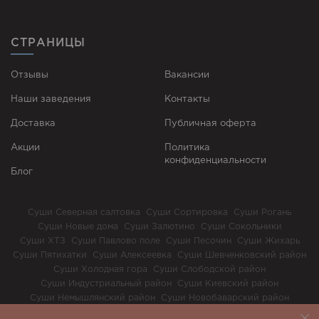
СТРАНИЦЫ
Отзывы
Вакансии
Наши заведения
Контакты
Доставка
Публичная оферта
Акции
Политика
конфиденциальности
Блог
Суши Северная салтовка
Суши Сортировка
Суши Рогань
Суши Новые дома
Суши Залютино
Суши Сокольники
Суши ХТЗ
Суши Павлово поле
Суши Песочин
Суши Жихарь
Суши Пятихатки
Суши Алексеевка
Суши Шевченковский район
Суши Холодная гора
Суши Слободской район
Суши Индустриальный район
Суши Киевский район
Суши Немышлянский район
Суши Новобаварский район
Суши Основянский район