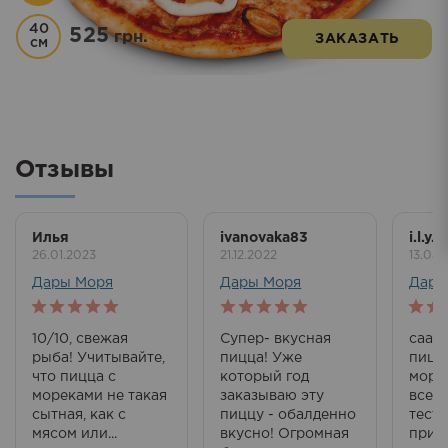
40
525
грн.
ЗАКАЗАТЬ
см
Отзывы
Илья
ivanovaka83
i.l.y.
26.01.2023
21.12.2022
13.08.
Дары Моря
Дары Моря
Дары
5
out of 5
5
out of 5
5
out
10/10, свежая
Супер- вкусная
сааа
рыба! Учитывайте,
пицца! Уже
пицц
что пицца с
который год
море
мореками не такая
заказываю эту
всегд
сытная, как с
пиццу - обалденно
тесто
мясом или...
вкусно! Огромная
прив