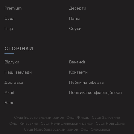
Premium
Десерти
Суші
Напої
Піца
Соуси
СТОРІНКИ
Відгуки
Вакансії
Наші заклади
Контакти
Доставка
Публічна оферта
Акції
Політика конфіденційності
Блог
Суші Індустріальний район
Суші Жихар
Суші Залютине
Суші Київський
Суші Немишлянський район
Суші Нові Дома
Суші Новобаварський район
Суші Олексіївка