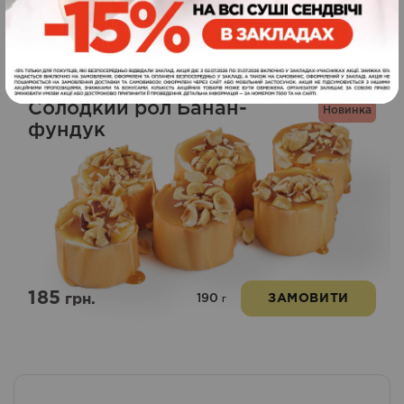
Схожі страви
Солодкий рол Банан-
Новинка
фундук
185
190
грн.
ЗАМОВИТИ
г