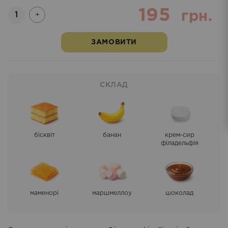
195
Кількість
грн.
+
ЗАМОВИТИ
СКЛАД
бісквіт
банан
крем-сир
філадельфія
маменорі
маршмеллоу
шоколад