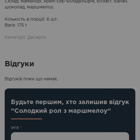
Склад: маменорі, крем-сир Філадельфія, бісквіт, банан,
шоколад, маршмелоу.
Кількість в порції
: 6 шт.
Вага
: 175 г
Категорії:
Десерти
Відгуки
Відгуків поки що немає.
Будьте першим, хто залишив відгук
“Солодкий рол з маршмелоу“
Ім'я
*