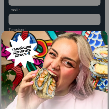
Email
*
Телефон
*
Ваш відгук
*
Ваша оцінка