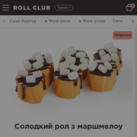
0
Харків
Суші бургер
🔥
Wow price
🔥
Wow pizza
Сети
Ро
Новинка
Солодкий рол з маршмелоу