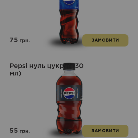
75
750
грн.
ЗАМОВИТИ
мл
Pepsi нуль цукру(330
мл)
55
330
грн.
ЗАМОВИТИ
мл