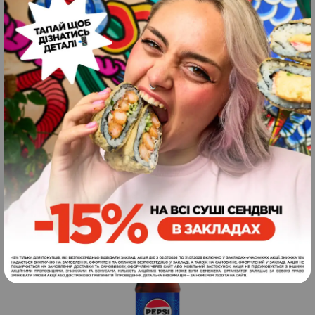
Ягідний морс (1л)
2
Оцінено
в
5.00
з 5
99
1000
грн.
ЗАМОВИТИ
мл
Pepsi (750 мл)