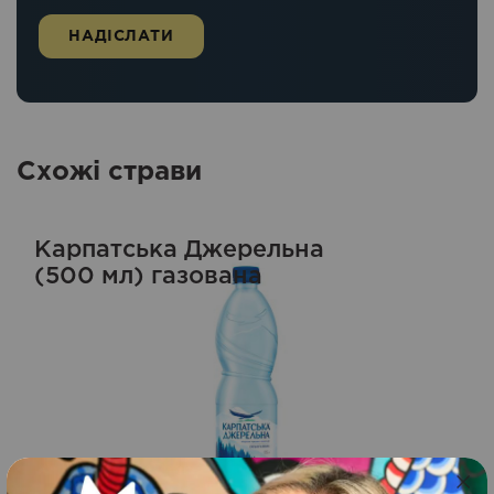
Схожі страви
Карпатська Джерельна
(500 мл) газована
35
500
грн.
ЗАМОВИТИ
мл