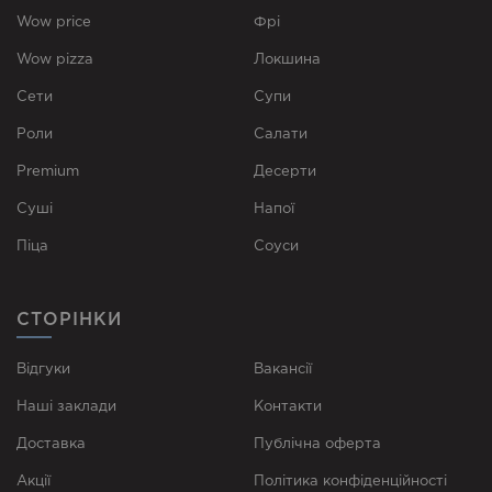
Wow price
Фрі
Wow pizza
Локшина
Сети
Супи
Роли
Cалати
Premium
Десерти
Суші
Напої
Піца
Соуси
СТОРІНКИ
Відгуки
Вакансії
Наші заклади
Контакти
Доставка
Публічна оферта
Акції
Політика конфіденційності