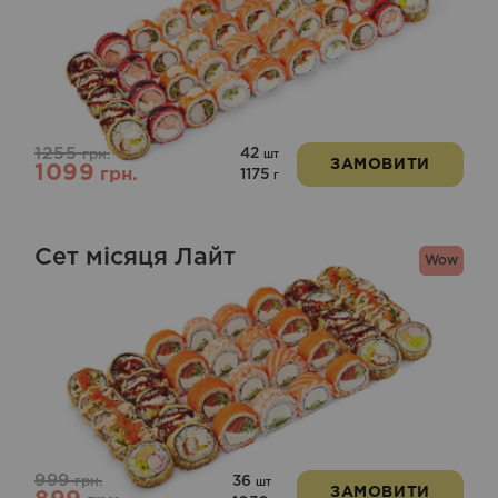
Оцінено
в
5.00
з 5
1255
42
грн.
шт
ЗАМОВИТИ
1099
грн.
1175
г
Сет місяця Лайт
Wow
999
36
грн.
шт
ЗАМОВИТИ