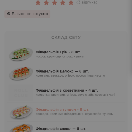
(
3
відгука)
3
Rated
🚫 Більше не готуємо
5.00
out
of 5
based on
СКЛАД СЕТУ
customer
ratings
Філадельфія Грін - 8 шт.
лосось, крем-сир, огірок, кунжут
Філадельфія Делюкс — 8 шт.
крем сир, авокадо, огірок, лосось, ікра масаго
Філадельфія з креветками – 4 шт.
креветки, крем-сир, огірок, соус спайс, соус світ чилі
Філадельфія з тунцем - 8 шт.
авокадо, крем-сир філадельфія, соус спайс, тунець
Філадельфія спешл — 8 шт.