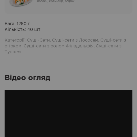
лосось, крем-сир, огірок
Вага:
1260
г
Кількість:
40
шт.
Категорії:
Суші-Сети
,
Суші-сети з Лососем
,
Суші-сети з
огірком
,
Суші-сети з ролом Філадельфія
,
Суші-сети з
Тунцем
Відео огляд