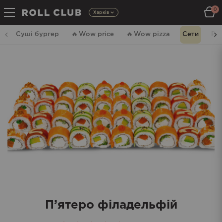
0
Харків
Суші бургер
🔥
Wow price
🔥
Wow pizza
Сети
Ро
П’ятеро філадельфій