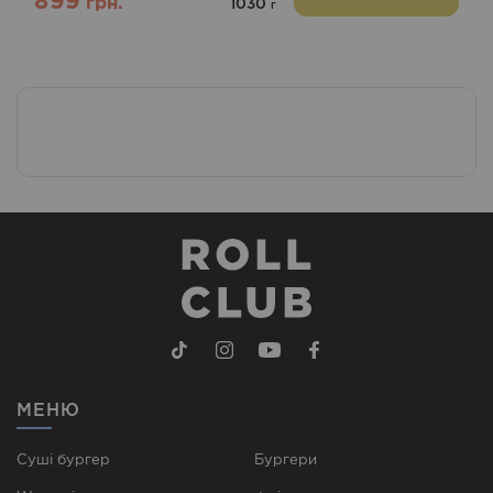
899
грн.
1030
г
МЕНЮ
Суші бургер
Бургери