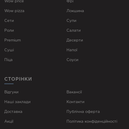
Wow price
Фрі
Wow pizza
Локшина
Сети
Супи
Роли
Cалати
Premium
Десерти
Суші
Напої
Піца
Соуси
СТОРІНКИ
Відгуки
Вакансії
Наші заклади
Контакти
Доставка
Публічна оферта
Акції
Політика конфіденційності