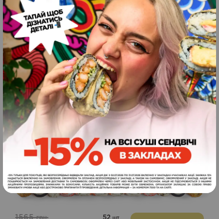
Схожі страви
Сет місяця Макс
Wow
1565
52
грн.
шт