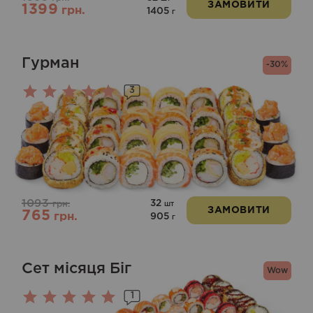
ЗАМОВИТИ
1399
грн.
1405
г
Гурман
-30%
3
Оцінено
в
5.00
з 5
1093
32
грн.
шт
ЗАМОВИТИ
765
грн.
905
г
Сет місяця Біг
Wow
1