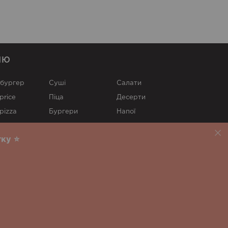
НЮ
 бургер
Суші
Cалати
price
Піца
Десерти
pizza
Бургери
Напої
Фрі
Соуси
ку ⭐️
Локшина
ium
Супи
а
Суші Новобаварський район
Суші Олексіївка
Салтівка
Суші Слобідський район
Суші Сокольники
айон
ава
Вроцлав