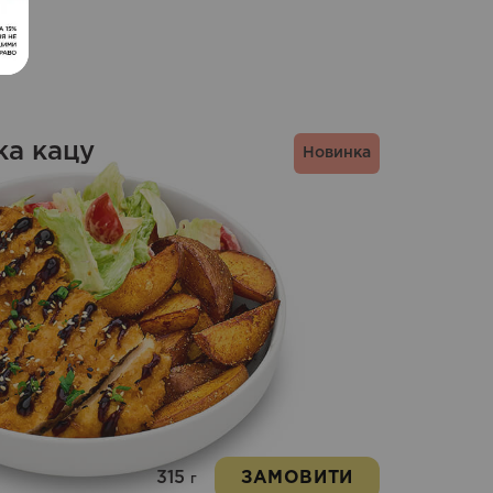
ка кацу
Новинка
315
ЗАМОВИТИ
г