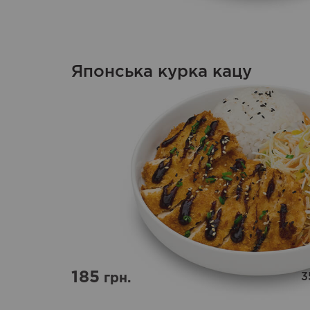
Японська курка кацу
185
3
грн.