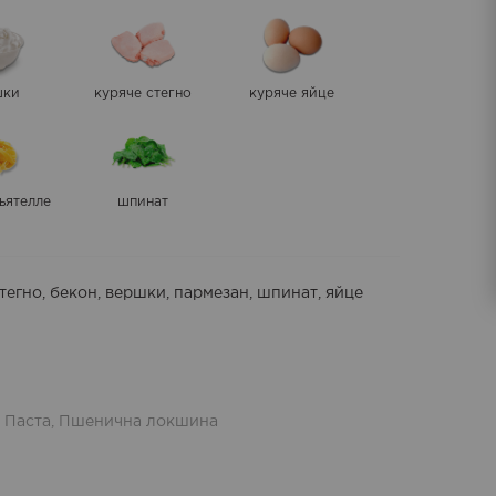
шки
куряче стегно
куряче яйце
льятелле
шпинат
стегно, бекон, вершки, пармезан, шпинат, яйце
,
Паста
,
Пшенична локшина