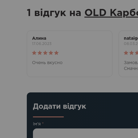
1 відгук на
OLD Карб
Алина
nataig
17.06.2023
08.03.
Оцінено в
Оціне
Очень вкусно
Замов
5
з 5
5
з 5
Смачн
Додати відгук
Ім'я
*