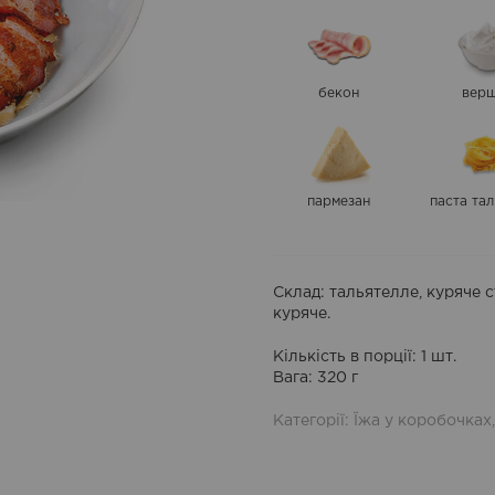
бекон
вер
пармезан
паста та
Склад
: тальятелле, куряче 
куряче.
Кількість в порції
: 1 шт.
Вага
: 320 г
Категорії:
Їжа у коробочках