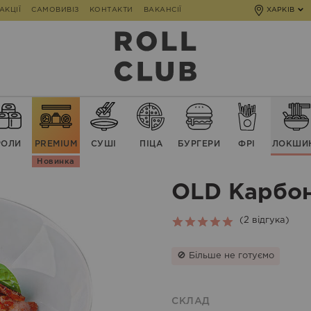
АКЦІЇ
САМОВИВІЗ
КОНТАКТИ
ВАКАНСІЇ
ХАРКІВ
РОЛИ
PREMIUM
СУШІ
ПІЦА
БУРГЕРИ
ФРІ
ЛОКШИ
Новинка
OLD Карбо
(
2
відгука)
Rated
2
5.00
out of 5
🚫 Більше не готуємо
based on
customer
ratings
СКЛАД