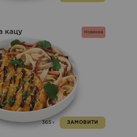
а кацу
Новинка
365
ЗАМОВИТИ
г