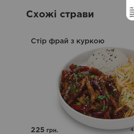
Схожі страви
Стір фрай з куркою
225
грн.