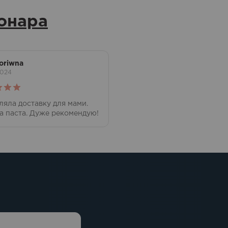
онара
oriwna
2024
но в
ляла доставку для мами.
а паста. Дуже рекомендую!