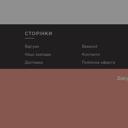
СТОРІНКИ
Відгуки
Вакансії
Наші заклади
Контакти
Доставка
Публічна оферта
Акції
Політика конфіденційно
Дару
Блог
Суші Індустріальний район
Суші Жихар
Суші 
Суші Основ’янський район
Суші Північна Салтівка
Суш
Біла Церква