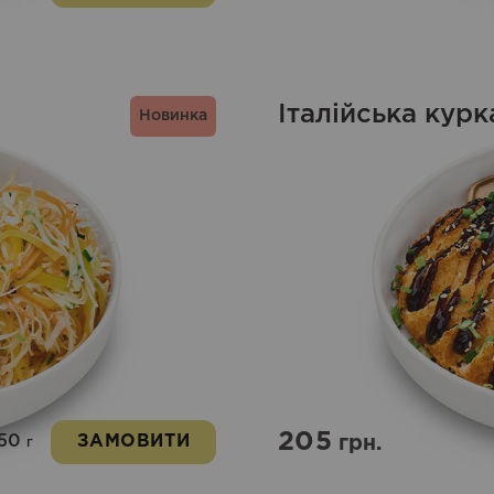
Італійська курк
Новинка
205
50
ЗАМОВИТИ
грн.
г