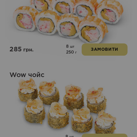
8
шт
285
грн.
ЗАМОВИТИ
250
г
Wow чойс
8