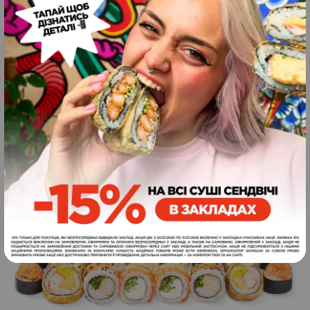
999
36
грн.
шт
ЗАМОВИТИ
899
грн.
1030
г
Гурман
-30%
3
Оцінено
в
5.00
з 5