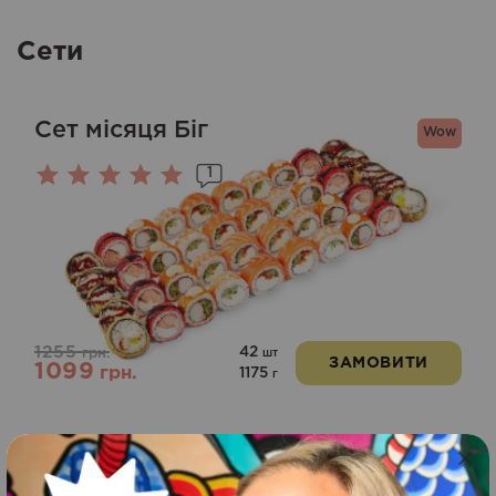
Сети
Сет місяця Біг
Wow
1
Оцінено
в
5.00
з 5
1255
42
грн.
шт
ЗАМОВИТИ
1099
грн.
1175
г
Сет місяця Лайт
Wow