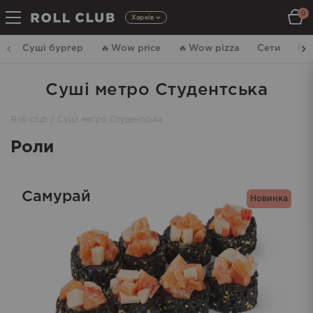
0
Харків
Суші бургер
🔥
Wow price
🔥
Wow pizza
Сети
Ро
Суші метро Студентська
Roll-club
/
Суші метро Студентська
Роли
Самурай
Новинка