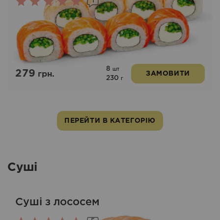
1
Оцінено
в
5.00
з 5
8
шт
279
грн.
ЗАМОВИТИ
230
г
ПЕРЕЙТИ В КАТЕГОРІЮ
Суші
Суші з лососем