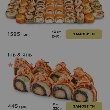
Оцінено
в
5.00
з 5
40
шт
1595
грн.
ЗАМОВИТИ
1540
г
Інь & янь
1
Оцінено
в
5.00
з 5
8
шт
445
грн.
ЗАМОВИТИ
330
г