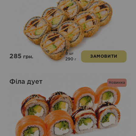
8
шт
285
грн.
ЗАМОВИТИ
290
г
Філа дует
Новинка