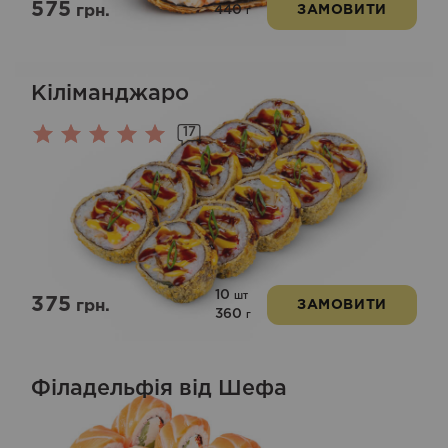
575
440
грн.
ЗАМОВИТИ
г
Кіліманджаро
17
Оцінено
в
5.00
з 5
10
шт
375
грн.
ЗАМОВИТИ
360
г
Філадельфія від Шефа