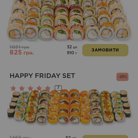
Оцінено
в
5.00
з 5
1031
32
грн.
шт
ЗАМОВИТИ
825
грн.
910
г
HAPPY FRIDAY SET
-25%
7
Оцінено
в
5.00
з 5
1465
52