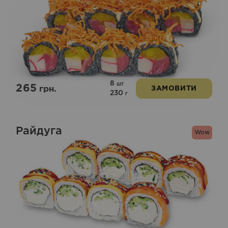
8
шт
265
грн.
ЗАМОВИТИ
230
г
Райдуга
Wow