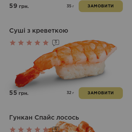
59
35
грн.
ЗАМОВИТИ
г
Суші з креветкою
3
Оцінено
в
5.00
з 5
55
32
грн.
ЗАМОВИТИ
г
Гункан Спайс лосось
6