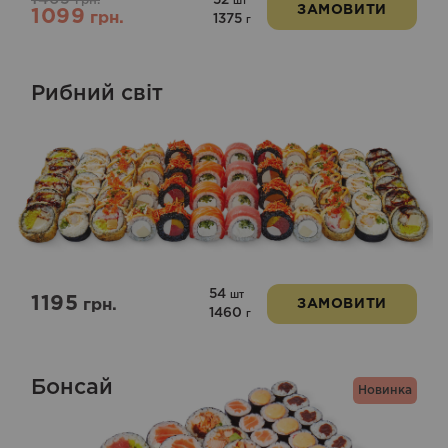
грн.
шт
ЗАМОВИТИ
1099
грн.
1375
г
Рибний світ
54
шт
1195
грн.
ЗАМОВИТИ
1460
г
Бонсай
Новинка