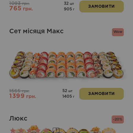
1093
32
грн.
шт
ЗАМОВИТИ
765
грн.
905
г
Сет місяця Макс
Wow
1565
52
грн.
шт
ЗАМОВИТИ
1399
грн.
1405
г
Люкс
-20%
1