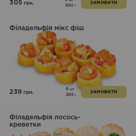
шт
305
грн.
ЗАМОВИТИ
300
г
Філадельфія мікс фіш
8
шт
239
грн.
ЗАМОВИТИ
265
г
Філадельфія лосось-
креветки