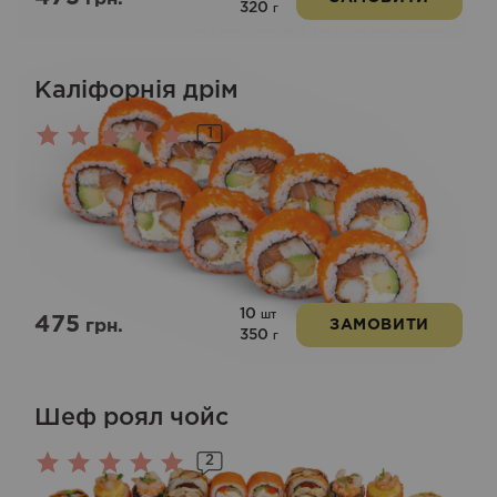
320
г
Каліфорнія дрім
1
Оцінено
в
5.00
з 5
10
шт
475
грн.
ЗАМОВИТИ
350
г
Шеф роял чойс
2