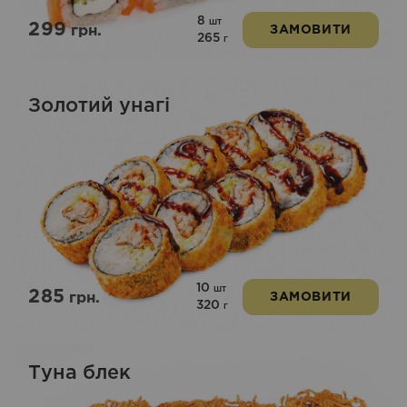
8
шт
299
грн.
ЗАМОВИТИ
265
г
Золотий унагі
10
шт
285
грн.
ЗАМОВИТИ
320
г
Туна блек