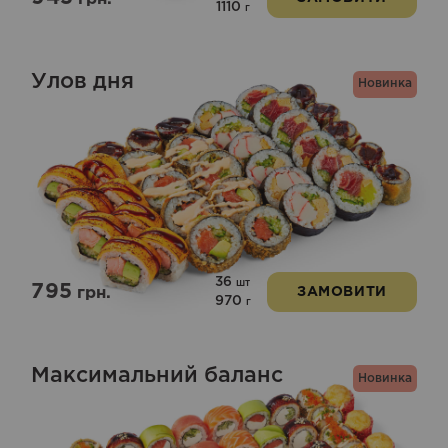
1110
г
Улов дня
Новинка
36
шт
795
грн.
ЗАМОВИТИ
970
г
Максимальний баланс
Новинка