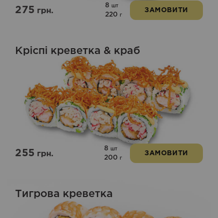
8
шт
275
грн.
ЗАМОВИТИ
220
г
Кріспі креветка & краб
8
шт
255
грн.
ЗАМОВИТИ
200
г
Тигрова креветка