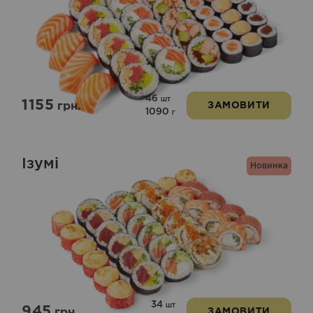
46
шт
1155
грн.
ЗАМОВИТИ
1090
г
Ізумі
Новинка
34
шт
945
грн.
ЗАМОВИТИ