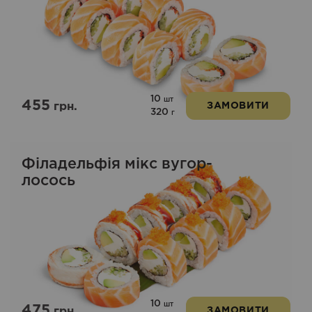
10
шт
455
грн.
ЗАМОВИТИ
320
г
Філадельфія мікс вугор-
лосось
10
шт
475
грн.
ЗАМОВИТИ