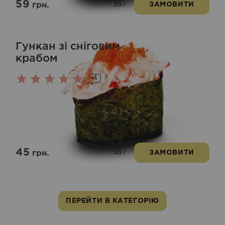
59
35
грн.
ЗАМОВИТИ
г
Гункан зі сніговим
крабом
4
Оцінено
в
5.00
з 5
45
35
грн.
ЗАМОВИТИ
г
ПЕРЕЙТИ В КАТЕГОРІЮ