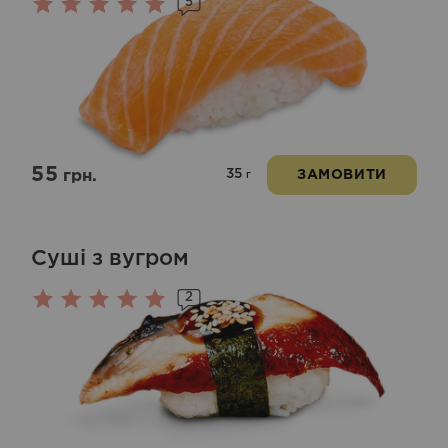
5
Оцінено
в
5.00
з 5
55
35
грн.
ЗАМОВИТИ
г
Суші з вугром
2
Оцінено
в
5.00
з 5