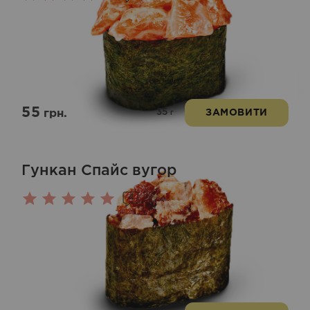
Оцінено
в
5.00
з 5
55
35
грн.
ЗАМОВИТИ
г
Гункан Спайс вугор
4
Оцінено
в
5.00
з 5