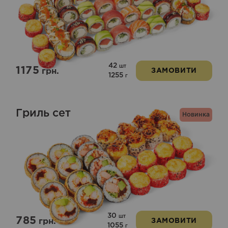
42
шт
1175
грн.
ЗАМОВИТИ
1255
г
Гриль сет
Новинка
30
шт
785
грн.
ЗАМОВИТИ
1055
г