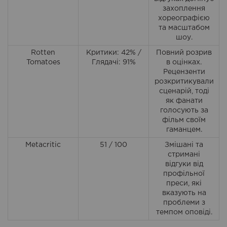
захоплення
хореографією
та масштабом
шоу.
Rotten
Критики: 42% /
Повний розрив
Tomatoes
Глядачі: 91%
в оцінках.
Рецензенти
розкритикували
сценарій, тоді
як фанати
голосують за
фільм своїм
гаманцем.
Metacritic
51 / 100
Змішані та
стримані
відгуки від
профільної
преси, які
вказують на
проблеми з
темпом оповіді.