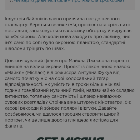
Чи варто дивитися фільм про Майкла Джексона?
Індустрія байопіків давно привчила нас до певного
стандарту: береться велике ім’я, просіюється крізь сито
ностальгії, запаковується в красиву обгортку й вирушає
за «Оскаром». Але коли мова заходить про людину, чиє
ім’я саме по собі було окремою планетою, стандартні
шаблони тріщать по швах.
Довгоочікуваний фільм про Майкла Джексона нарешті
вийшов на великі екрани. Проєкт із лаконічною назвою
«Майкл» (Michael) від режисера Антуана Фукуа від
самого початку ніс на собі колосальний тягар
відповідальності. Як умістити в трохи більш ніж дві
години грандіозний музичний геній, надзвичайно складне
дитинство, тотальну самотність і шлейф найважчих
судових розглядів? Стрічка вже штурмує кінотеатри, б’є
касові рекорди й збирає полярні відгуки. Давайте
розберемося, чи вдалося творцям створити щирий
портрет, чи це лише дорога глянцева листівка для
фанатів.