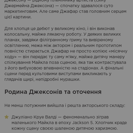
Джексону — рідному племіннику артиста (сину
Джермейна Джексона) — спочатку здавалося суто
маркетинговим. Але саме Джафар став головним серцем
цієї картини.
Для хлопця це дебют у великому кіно, і він виконав
колосальну, майже лякаючу роботу. У деяких великих
планах, завдяки філігранному гриму та вивіреному
освітленню, межа між актором і реальним прототипом
повністю стирається. Джафар не просто копіює «місячну
ходу» — він передає ту саму м’яку, майже дитячу манеру
спілкування Майкла поза сценою, яка так контрастувала
з його вибуховою впевненістю на стадіонах. А фінальні
сцени перед культовими виступами викликають у
глядачів щирі, непідробні мурашки.
Родина Джексонів та оточення
Не менш потужним вийшла і решта акторського складу:
Джуліано Круе Валді — феноменально зіграв
маленького Майкла в епоху Jackson 5. Хлопчик краде
кожну сцену своєю шаленою дитячою харизмою.