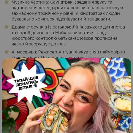
Музична частина: Саундтрек, зведення звуку та
відтворення легендарних кліпів виконані на якомусь
захмарному технічному рівні. У кінотеатрах людям
буквально хочеться підспівувати й танцювати.
Драма стосунків із батьком: Лінія важкого дитинства
та спроб дорослого Майкла вирватися з-під
жорсткого контролю батька-аб’юзера прописана
чесно й зворушує до сліз.
Атмосфера: Режисер Антуан Фукуа зняв неймовірно
красиве кіно. Це лощена, святкова, казкова історія,
яка дарує відчуття комфорту й повертає в епоху, коли
музика творила історію.