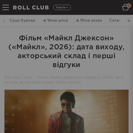
0
Харків
Суші бургер
🔥
Wow price
🔥
Wow pizza
Сети
Ро
Фільм «Майкл Джексон»
(«Майкл», 2026): дата виходу,
акторський склад і перші
відгуки
Roll-club
/
Блог
/
Фільм «Майкл Джексон» («Майкл», 2026): дата
виходу, акторський склад і перші відгуки