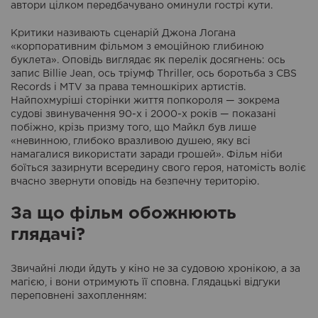
автори цілком передбачувано оминули гострі кути.
Критики називають сценарій Джона Логана
«корпоративним фільмом з емоційною глибиною
буклета». Оповідь виглядає як перелік досягнень: ось
запис Billie Jean, ось тріумф Thriller, ось боротьба з CBS
Records і MTV за права темношкірих артистів.
Найпохмуріші сторінки життя попкороля — зокрема
судові звинувачення 90-х і 2000-х років — показані
побіжно, крізь призму того, що Майкл був лише
«невинною, глибоко вразливою душею, яку всі
намагалися використати заради грошей». Фільм ніби
боїться зазирнути всередину свого героя, натомість воліє
вчасно звернути оповідь на безпечну територію.
За що фільм обожнюють
глядачі?
Звичайні люди йдуть у кіно не за судовою хронікою, а за
магією, і вони отримують її сповна. Глядацькі відгуки
переповнені захопленням: