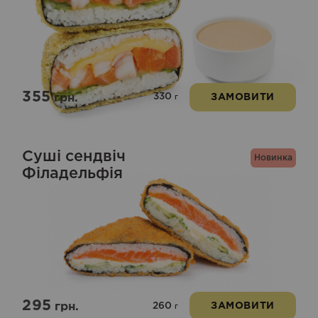
355
330
грн.
ЗАМОВИТИ
г
Суші сендвіч
Новинка
Філадельфія
295
260
грн.
ЗАМОВИТИ
г