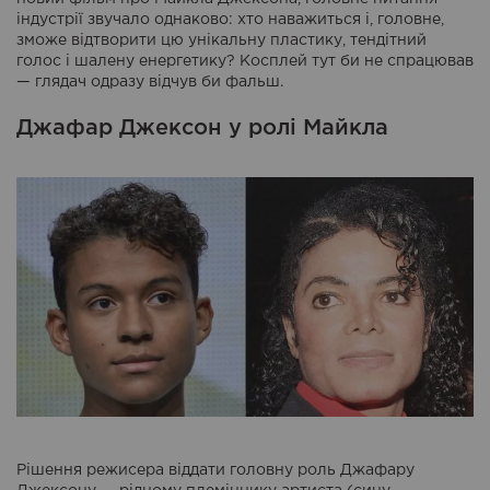
індустрії звучало однаково: хто наважиться і, головне,
зможе відтворити цю унікальну пластику, тендітний
голос і шалену енергетику? Косплей тут би не спрацював
— глядач одразу відчув би фальш.
Джафар Джексон у ролі Майкла
Рішення режисера віддати головну роль Джафару