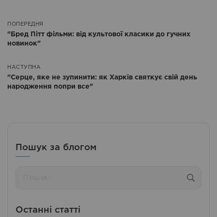
ПОПЕРЕДНЯ
Попередня
"Бред Пітт фільми: від культової класики до гучних
новинок"
НАСТУПНА
Наступна
"Серце, яке не зупинити: як Харків святкує свій день
народження попри все"
Пошук за блогом
Пошук:
Останні статті