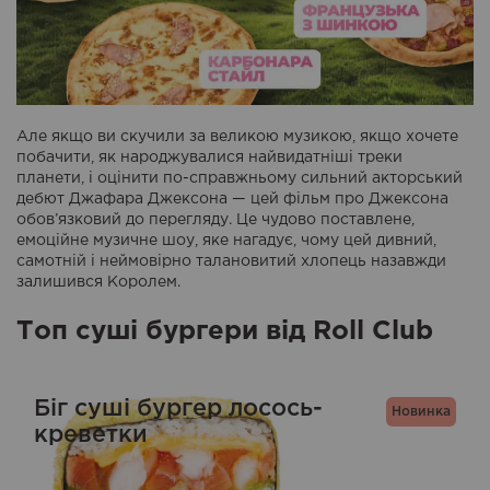
Але якщо ви скучили за великою музикою, якщо хочете
побачити, як народжувалися найвидатніші треки
планети, і оцінити по-справжньому сильний акторський
дебют Джафара Джексона — цей фільм про Джексона
обов’язковий до перегляду. Це чудово поставлене,
емоційне музичне шоу, яке нагадує, чому цей дивний,
самотній і неймовірно талановитий хлопець назавжди
залишився Королем.
Топ суші бургери від Roll Club
Біг суші бургер лосось-
Новинка
креветки