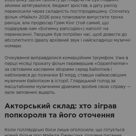
зйомки затягувалися, бюджет зростав, а дату релізу
переносили через складність постпродакшену. Спочатку
фільм «Майкл» 2026 року планували випустити трохи
раніше, але продюсер Грем Кінг (той самий, що
подарував нам «Богемну рапсодію») наполіг на
перенесенні. Творцям був потрібен час, щоб довести до
абсолютного ідеалу архівний звук і найскладніші музичні
номери.
Очікування виправдалися комерційним тріумфом. Уже в
перші місяці прокату фільм перевершив «Oppenheimer»
за світовими касовими зборами серед байопіків і
наблизився до позначки $1 млрд, ставши найкасовішим
музичним байопіком в історії. Глядацький голод за
масштабними музичними драмами зробив свою справу —
зали заповнені вщерть.
Акторський склад: хто зіграв
попкороля та його оточення
Коли голлівудські боси лише оголосили, що готується
новий фільм про Майкла Джексона, головне питання