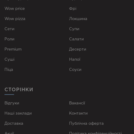
Wow price
Фрі
Wow pizza
Локшина
Сети
Супи
Роли
Cалати
Premium
Десерти
Суші
Напої
Піца
Соуси
СТОРІНКИ
Відгуки
Вакансії
Наші заклади
Контакти
Доставка
Публічна оферта
Акції
Політика конфіденційності