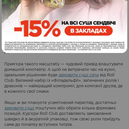
Ідеальний сет під кіномарафон:
дивимося зі смаком
Прем’єра такого масштабу — чудовий привід влаштувати
домашній кінотеатр. А щоб не витрачати час на кухні,
ідеальним рішенням буде
замовити суші сети
від Roll
Club. Великий набір із «Філадельфії», запечених ролів і
драконів — найкращий компроміс для компанії друзів, де
в кожного свої смаки.
Якщо ж ви плануєте усамітнений перегляд, достатньо
замовити суші
поштучно або обрати кілька фірмових
позицій. Кур’єри Roll Club доставляють замовлення
швидко й в акуратній упаковці, тож свіжі роли приїдуть
саме до початку вступних титрів.