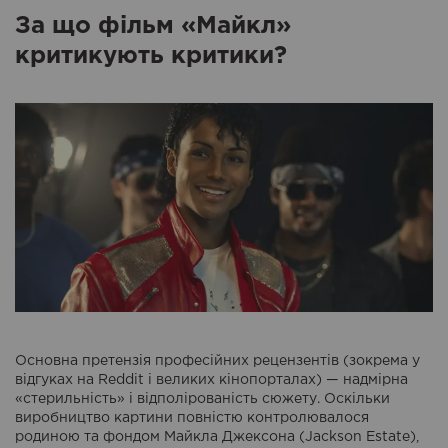
За що фільм «Майкл»
критикують критики?
Основна претензія професійних рецензентів (зокрема у
відгуках на Reddit і великих кінопорталах) — надмірна
«стерильність» і відполірованість сюжету. Оскільки
виробництво картини повністю контролювалося
родиною та фондом Майкла Джексона (Jackson Estate),