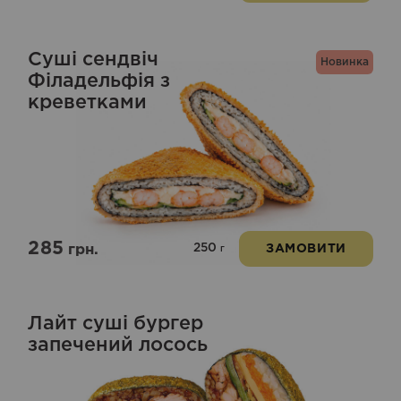
Суші сендвіч
Новинка
Філадельфія з
креветками
285
250
грн.
ЗАМОВИТИ
г
Лайт суші бургер
запечений лосось