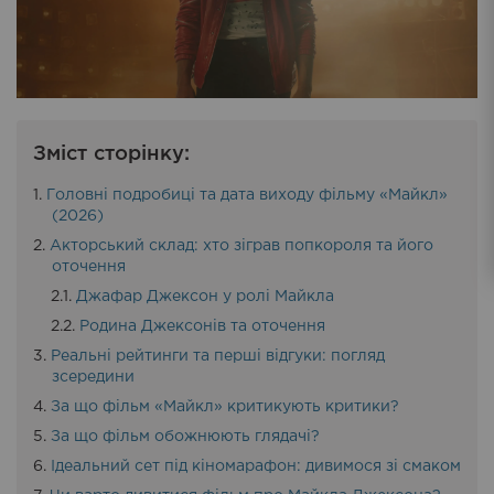
Зміст сторінку:
Головні подробиці та дата виходу фільму «Майкл»
(2026)
Акторський склад: хто зіграв попкороля та його
оточення
Джафар Джексон у ролі Майкла
Родина Джексонів та оточення
Реальні рейтинги та перші відгуки: погляд
зсередини
За що фільм «Майкл» критикують критики?
За що фільм обожнюють глядачі?
Ідеальний сет під кіномарафон: дивимося зі смаком