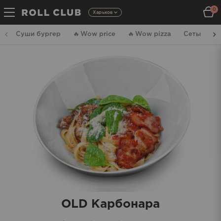
0
Харьков
Суши бургер
🔥
Wow price
🔥
Wow pizza
Сеты
Р
OLD Карбонара