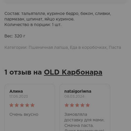
Состав
: тальятелле, куриное бедро, бекон, сливки,
пармезан, шпинат, яйцо куриное.
Количество в порции
: 1 шт.
Вес
: 320 г
Категории:
Пшеничная лапша
,
Еда в коробочках
,
Паста
1 отзыв на
OLD Карбонара
Алина
nataigoriwna
17.06.2023
08.03.2024
Оценка
5
Оценка
5
Очень вкусно
Замовляла
из 5
из 5
доставку для мами.
Смачна паста.