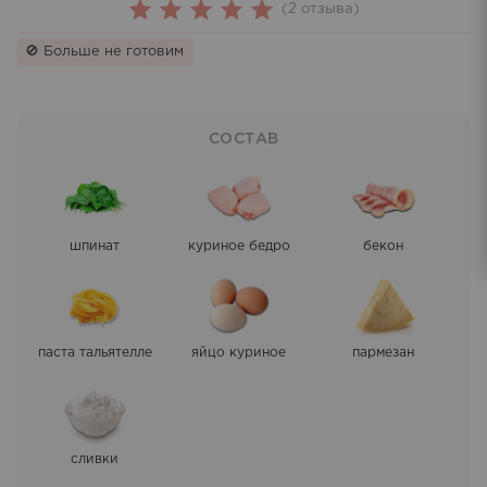
(
2
отзыва)
2
Rated
🚫 Больше не готовим
5.00
out
of 5
based on
СОСТАВ
customer
ratings
шпинат
куриное бедро
бекон
паста тальятелле
яйцо куриное
пармезан
сливки