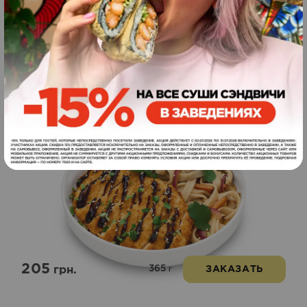
225
425
грн.
ЗАКАЗАТЬ
г
Итальянская курица
Новинка
кацу
205
365
грн.
ЗАКАЗАТЬ
г