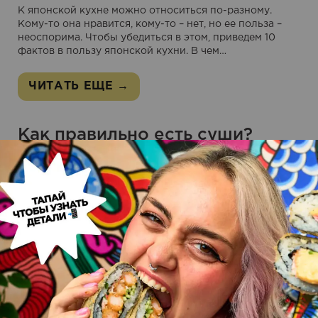
К японской кухне можно относиться по-разному.
Кому-то она нравится, кому-то – нет, но ее польза –
неоспорима. Чтобы убедиться в этом, приведем 10
фактов в пользу японской кухни. В чем…
ЧИТАТЬ ЕЩЕ →
Как правильно есть суши?
3 мая 2017
2 комментария
Суши и роллы – традиционная японская пища, которая
обладает широкой известностью в любом уголке
планеты. Чтобы насладиться этими блюдами, нужно
знать все тонкости их употребления. Как использовать
палочки для суши?…
ЧИТАТЬ ЕЩЕ →