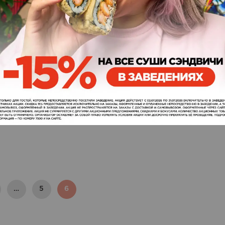
Обязательные ингредиенты
для суши и роллов
28 марта 2017
Комментариев нет
Японская кухня стала крайне популярна в наше время.
Практически каждый ресторан предлагает нам
экзотические блюда, а Интернет наполнен рецептами
по приготовлению суши и роллов на дому. Какие же
ингредиенты должны…
ЧИТАТЬ ЕЩЕ →
…
5
6