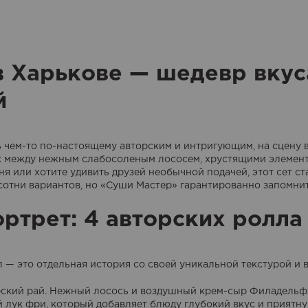
 Харькове — шедевр вкуса
й
 чем-то по-настоящему авторским и интригующим, на сцену вы
нс между нежным слабосоленым лососем, хрустящими элемента
я или хотите удивить друзей необычной подачей, этот сет ст
сотни вариантов, но «Суши Мастер» гарантированно запомни
ртрет: 4 авторских ролла
лл — это отдельная история со своей уникальной текстурой и
ческий рай. Нежный лосось и воздушный крем-сыр Филадельф
 лук фри, который добавляет блюду глубокий вкус и приятну