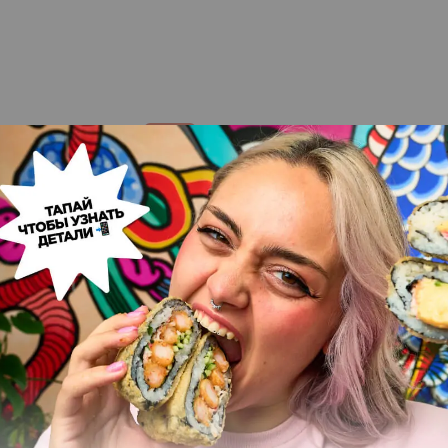
Сет месяца Ма
Wow
1399
1565
030
ЗАКАЗАТЬ
грн.
гр
г