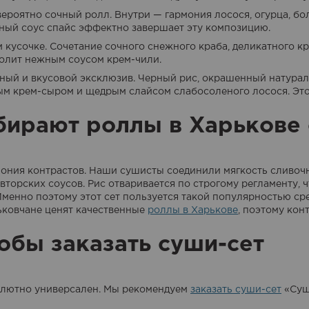
вероятно сочный ролл. Внутри — гармония лосося, огурца, бо
тный соус спайс эффектно завершает эту композицию.
м кусочке. Сочетание сочного снежного краба, деликатного 
полит нежным соусом крем-чили.
ный и вкусовой эксклюзив. Черный рис, окрашенный натура
 крем-сыром и щедрым слайсом слабосоленого лосося. Это 
ирают роллы в Харькове о
мония контрастов. Наши сушисты соединили мягкость сливочн
вторских соусов. Рис отваривается по строгому регламенту,
менно поэтому этот сет пользуется такой популярностью сред
рьковчане ценят качественные
роллы в Харькове
, поэтому кон
обы заказать суши-сет
солютно универсален. Мы рекомендуем
заказать суши-сет
«Суш