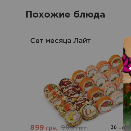
Похожие блюда
Сет месяца Лайт
899
999
36
|
1
грн.
грн.
шт