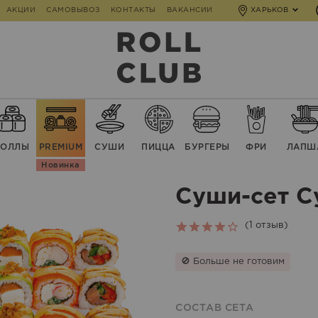
АКЦИИ
САМОВЫВОЗ
КОНТАКТЫ
ВАКАНСИИ
ХАРЬКОВ
РОЛЛЫ
PREMIUM
СУШИ
ПИЦЦА
БУРГЕРЫ
ФРИ
ЛАПШ
Новинка
Суши-сет С
(
1
отзыв)
Rated
1
4.00
out
🚫 Больше не готовим
of 5
based
on
СОСТАВ СЕТА
customer