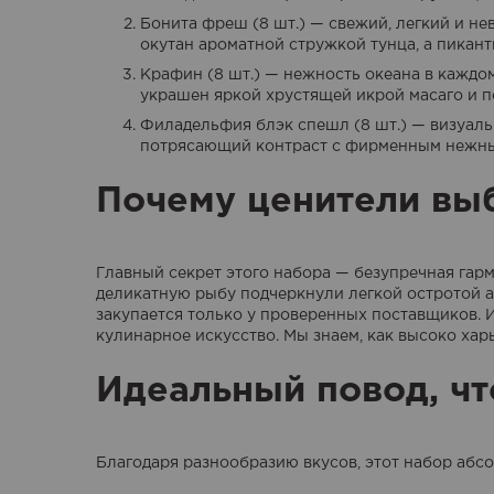
Бонита фреш (8 шт.) — свежий, легкий и не
окутан ароматной стружкой тунца, а пикан
Крафин (8 шт.) — нежность океана в каждо
украшен яркой хрустящей икрой масаго и 
Филадельфия блэк спешл (8 шт.) — визуаль
потрясающий контраст с фирменным нежным
Почему ценители выб
Главный секрет этого набора — безупречная гар
деликатную рыбу подчеркнули легкой остротой а
закупается только у проверенных поставщиков. И
кулинарное искусство. Мы знаем, как высоко ха
Идеальный повод, чт
Благодаря разнообразию вкусов, этот набор аб