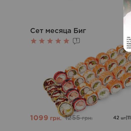
Сет месяца Биг
1
Оценка
5.00
из 5
1099
1255
42
|
1
грн.
грн.
шт