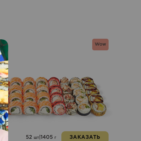
кс
Wow
52
|
1405
ЗАКАЗАТЬ
н.
шт
г