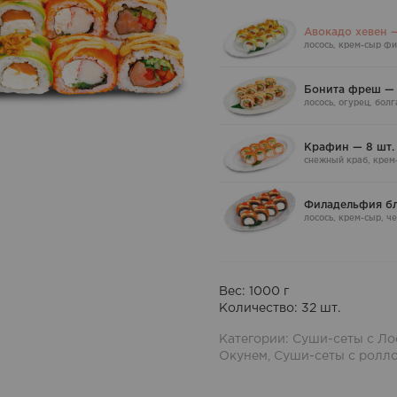
rating
Авокадо хевен —
лосось, крем-сыр ф
Бонита фреш — 
лосось, огурец, бол
Крафин — 8 шт.
снежный краб, крем-
Филадельфия бл
лосось, крем-сыр, 
Вес:
1000
г
Количество:
32
шт.
Категории:
Суши-сеты с Ло
Окунем
,
Суши-сеты с ролл