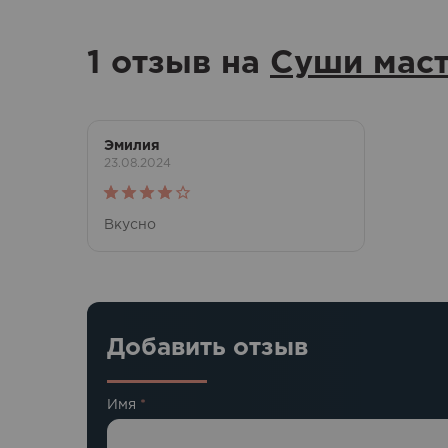
1 отзыв на
Суши мас
Эмилия
23.08.2024
Оценка
Вкусно
4
из 5
Добавить отзыв
Имя
*