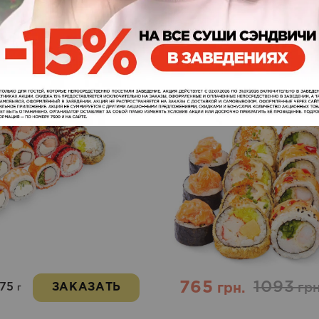
Гурман
Wow
3
Оценка
5.00
из 5
765
1093
175
ЗАКАЗАТЬ
грн.
грн
г