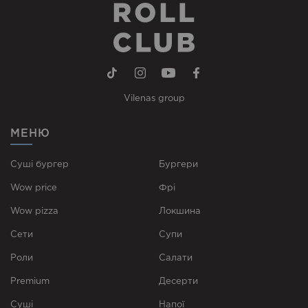
Vilenas group
МЕНЮ
Суші бургер
Бургери
Wow price
Фрі
Wow pizza
Локшина
Сети
Супи
Роли
Cалати
Premium
Десерти
Суші
Напої