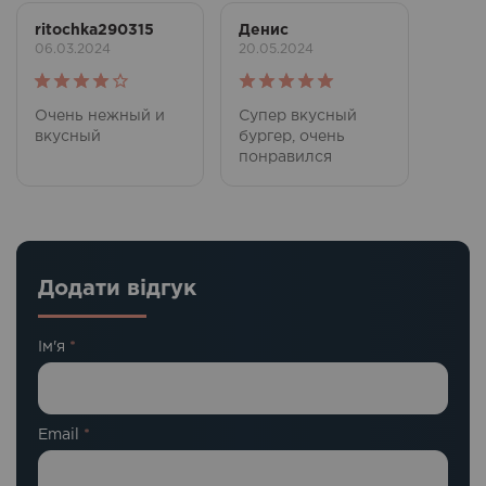
ritochka290315
Денис
06.03.2024
20.05.2024
Оцінено
Оцінено в
Очень нежный и
Супер вкусный
в
4
з 5
5
з 5
вкусный
бургер, очень
понравился
Додати відгук
Ім'я
*
Email
*