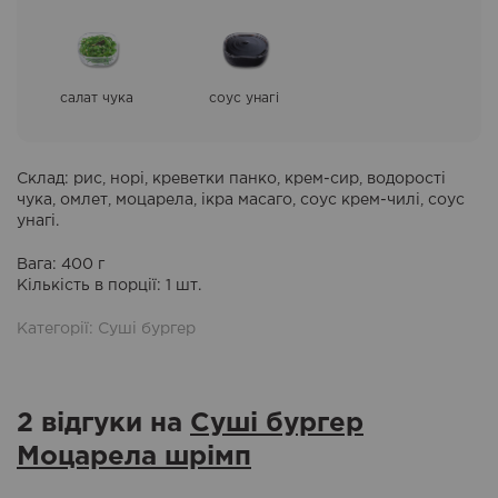
салат чука
соус унагі
Склад
: рис, норі, креветки панко, крем-сир, водорості
чука, омлет, моцарела, ікра масаго, соус крем-чилі, соус
унагі.
Вага: 400 г
Кількість в порції
: 1 шт.
Категорії:
Суші бургер
2 відгуки на
Суші бургер
Моцарела шрімп