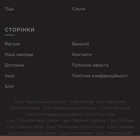
Піца
Соуси
СТОРІНКИ
Відгуки
Вакансії
Наші заклади
Контакти
Доставка
Публічна оферта
Акції
Політика конфіденційності
Блог
Суші Індустріальний район
Суші Жихар
Суші Залютине
Суші Київський
Суші Немишлянський район
Суші Нові Дома
Суші Новобаварський район
Суші Олексіївка
Суші Основ’янський район
Суші Північна Салтівка
Суші Пісочин
Суші Павлове Поле
Суші П’ятихатки
Суші Рогань
Суші Салтівка
Суші Слобідський район
Суші Сокольники
Суші Сортувальній
Суші Холодна Гора
Суші ХТЗ
Суші Шевченківський район