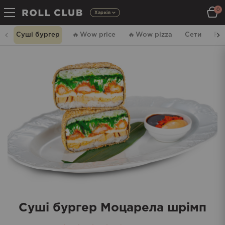
0
Харків
Суші бургер
🔥
Wow price
🔥
Wow pizza
Сети
Ро
Суші бургер Моцарела шрімп