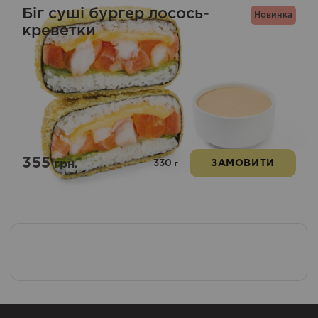
Біг суші бургер лосось-
Новинка
креветки
355
330
грн.
ЗАМОВИТИ
г