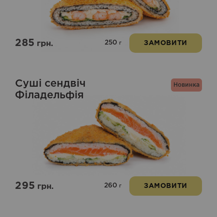
285
250
грн.
ЗАМОВИТИ
г
Суші сендвіч
Новинка
Філадельфія
295
260
грн.
ЗАМОВИТИ
г