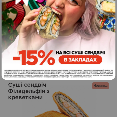
Лайт суші бургер
запечений лосось
279
240
грн.
ЗАМОВИТИ
г
Суші сендвіч
Новинка
Філадельфія з
креветками