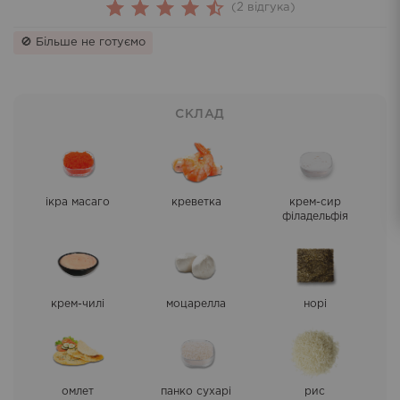
(
2
відгука)
2
Rated
🚫 Більше не готуємо
4.50
out
of 5
based
СКЛАД
on
customer
ratings
ікра масаго
креветка
крем-сир
філадельфія
крем-чилі
моцарелла
норі
омлет
панко сухарі
рис