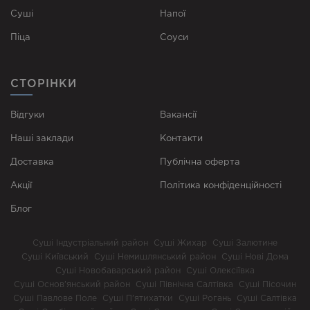
Суші
Напої
Піца
Соуси
СТОРІНКИ
Відгуки
Вакансії
Наші заклади
Контакти
Доставка
Публічна оферта
Акції
Політика конфіденційності
Блог
Суші Індустріальний район
Суші Жихар
Суші Залютине
Суші Київський
Суші Немишлянський район
Суші Нові Дома
Суші Новобаварський район
Суші Олексіївка
Суші Основ’янський район
Суші Північна Салтівка
Суші Пісочин
Суші Павлове Поле
Суші П’ятихатки
Суші Рогань
Суші Салтівка