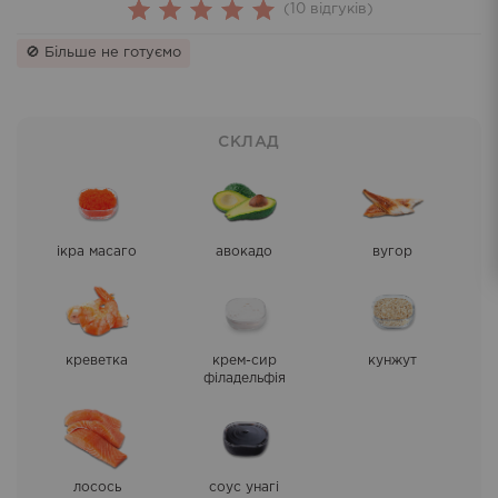
(
10
відгуків)
10
Rated
🚫 Більше не готуємо
5.00
out
of 5
based on
СКЛАД
customer
ratings
ікра масаго
авокадо
вугор
креветка
крем-сир
кунжут
філадельфія
лосось
соус унагі