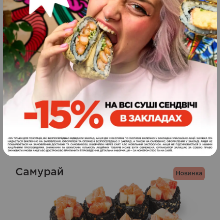
Панко з креветками
Новинка
8
шт
285
грн.
ЗАМОВИТИ
290
г
Самурай
Новинка