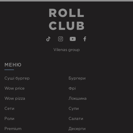
Vilenas group
МЕНЮ
Суші бургер
Бургери
Wow price
Фрі
Wow pizza
Локшина
Сети
Супи
Роли
Cалати
Premium
Десерти