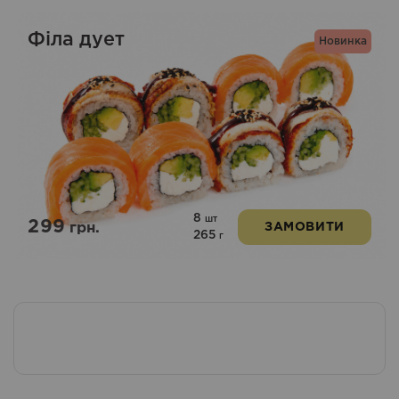
Філа дует
Новинка
8
шт
299
грн.
ЗАМОВИТИ
265
г