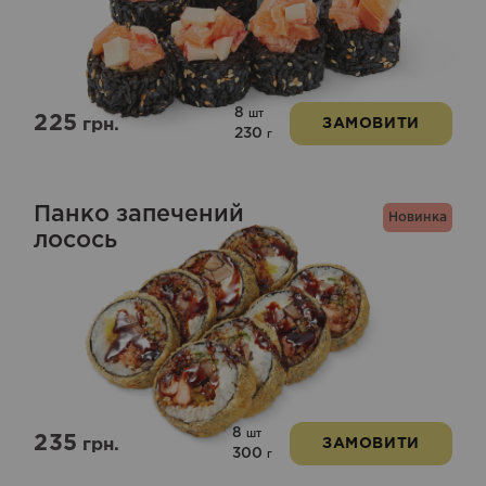
8
шт
225
грн.
ЗАМОВИТИ
230
г
Панко запечений
Новинка
лосось
8
шт
235
грн.
ЗАМОВИТИ
300
г