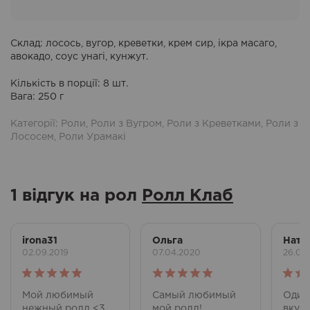
Склад
: лосось, вугор, креветки, крем сир, ікра масаго,
авокадо, соус унагі, кунжут.
Кількість в порції
: 8 шт.
Вага
: 250 г
Категорії:
Роли
,
Роли з Вугром
,
Роли з Креветками
,
Роли з
Лососем
,
Роли Урамакі
1 відгук на рол
Ролл Клаб
irona31
Ольга
Ната
02.09.2019
07.04.2020
26.04
Оцінено в
Оцінено в
Оцін
Мой любимый
Самый любимый
Один
5
з 5
5
з 5
5
з 
нежный ролл <3
мой ролл!
вкус