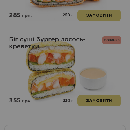
285
250
грн.
ЗАМОВИТИ
г
Біг суші бургер лосось-
Новинка
креветки
355
330
грн.
ЗАМОВИТИ
г