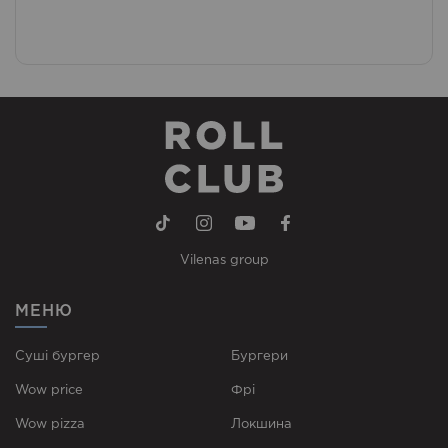
Vilenas group
МЕНЮ
Суші бургер
Бургери
Wow price
Фрі
Wow pizza
Локшина