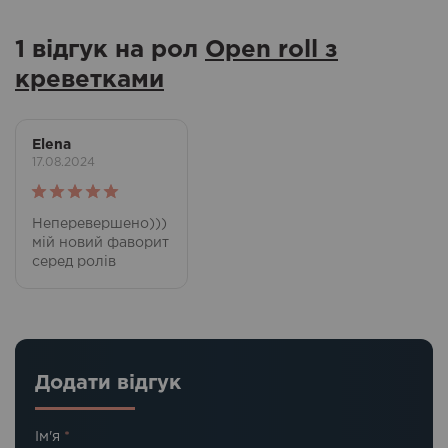
1 відгук на рол
Open roll з
креветками
Elena
17.08.2024
Оцінено в
Неперевершено)))
5
з 5
мій новий фаворит
серед ролів
Додати відгук
Ім'я
*