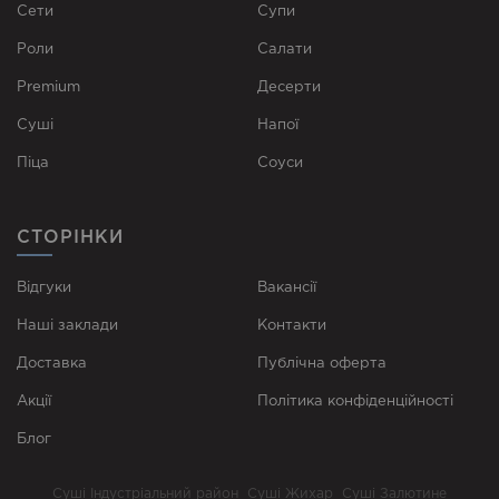
Сети
Супи
Роли
Cалати
Premium
Десерти
Суші
Напої
Піца
Соуси
СТОРІНКИ
Відгуки
Вакансії
Наші заклади
Контакти
Доставка
Публічна оферта
Акції
Політика конфіденційності
Блог
Суші Індустріальний район
Суші Жихар
Суші Залютине