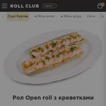
0
Харків
Суші бургер
🔥
Wow price
🔥
Wow pizza
Сети
Ро
Рол Open roll з креветками