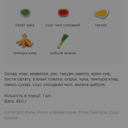
салат чука
соус чилі солодкий
такуан
темпура кляр
цибуля зелена
Склад
: норі, креветки, рис, такуан, кампіо, крем-сир,
листя салату, в’ялені томати, огірок, чука, темпура кляр,
панко сухарі, соус солодкий чилі, зелена цибуля.
Кількість в порції
: 1 шт.
Вага
: 450 г
Категорії:
Роли
,
Роли з Креветками
,
Роли Темпура
,
Суші
бургер