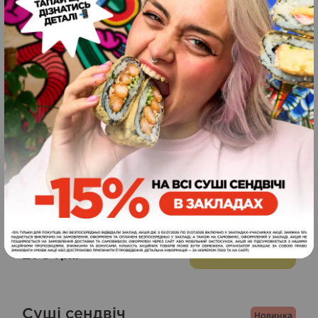
Схожі страви
Лайт суші бургер
запечений лосось
279
240
грн.
ЗАМОВИТИ
г
Суші сендвіч
Новинка