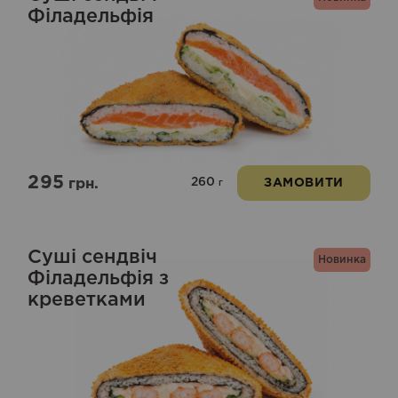
Філадельфія
295
260
грн.
ЗАМОВИТИ
г
Суші сендвіч
Новинка
Філадельфія з
креветками