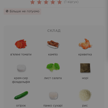
(
1
відгук)
1
Rated
🚫 Більше не готуємо
5.00
out
of 5
based on
СКЛАД
customer
rating
в'ялені томати
кампіо
креветка
крем-сир
лист салата
норі
філадельфія
огірок
панко сухарі
рис