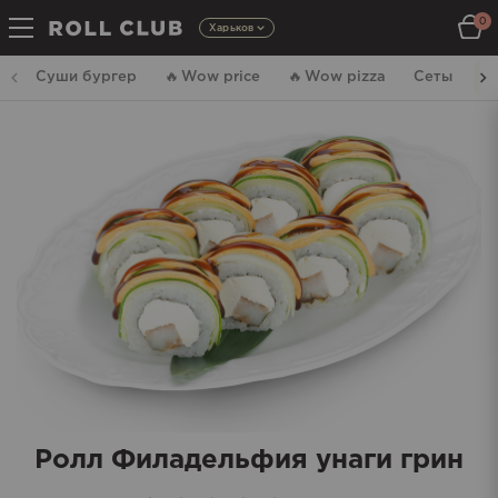
0
Харьков
Суши бургер
🔥
Wow price
🔥
Wow pizza
Сеты
Р
Ролл Филадельфия унаги грин