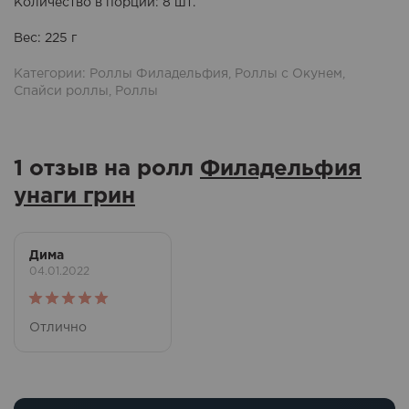
Количество в порции
: 8 шт.
Вес
: 225 г
Категории:
Роллы Филадельфия
,
Роллы с Окунем
,
Спайси роллы
,
Роллы
1 отзыв на ролл
Филадельфия
унаги грин
Дима
04.01.2022
Оценка
5
Отлично
из 5