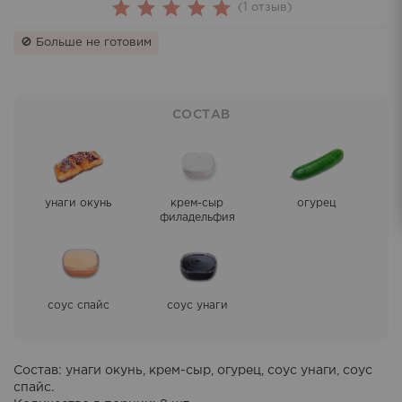
(
1
отзыв)
1
Rated
🚫 Больше не готовим
5.00
out
of 5
based on
СОСТАВ
customer
rating
унаги окунь
крем-сыр
огурец
филадельфия
соус спайс
соус унаги
Состав
: унаги окунь, крем-сыр, огурец, соус унаги, соус
спайс.