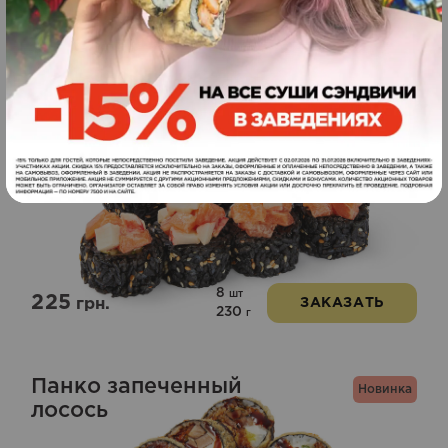
285
грн.
ЗАКАЗАТЬ
290
г
Самурай
Новинка
8
шт
225
грн.
ЗАКАЗАТЬ
230
г
Панко запеченный
Новинка
лосось