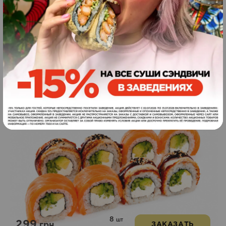
8
шт
225
грн.
ЗАКАЗАТЬ
230
г
Фила дуэт
Новинка
8
шт
299
грн.
ЗАКАЗАТЬ