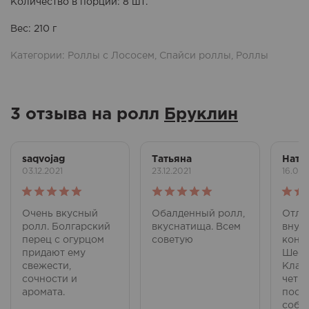
Количество в порции
: 8 шт.
Вес
: 210 г
Категории:
Роллы с Лососем
,
Спайси роллы
,
Роллы
3 отзыва на ролл
Бруклин
saqvojag
Татьяна
Нати
03.12.2021
23.12.2021
16.01.
Оценка
5
Оценка
5
Оце
Очень вкусный
Обалденный ролл,
Отли
из 5
из 5
из 5
ролл. Болгарский
вкуснатища. Всем
внусн
перец с огурцом
советую
конеч
придают ему
Шефа
свежести,
Клаб
сочности и
четве
аромата.
поста
собир