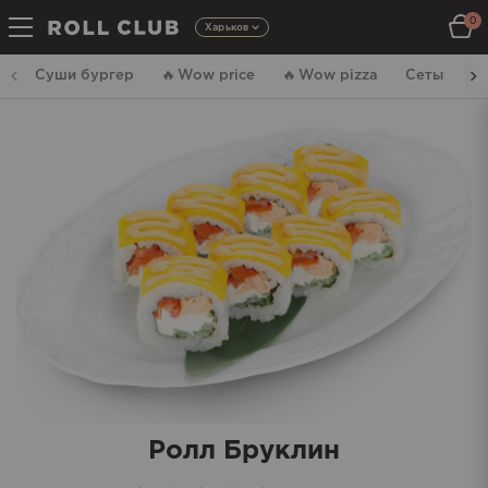
0
Харьков
Суши бургер
🔥
Wow price
🔥
Wow pizza
Сеты
Р
Ролл Бруклин