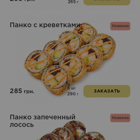
265
г
Панко с креветками
Новинка
8
шт
285
грн.
ЗАКАЗАТЬ
290
г
Панко запеченный
Новинка
лосось