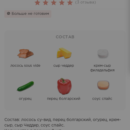
(
3
отзыва)
3
Rated
🚫 Больше не готовим
5.00
out
of 5
based on
СОСТАВ
customer
ratings
лосось sous vide
сыр чеддер
крем-сыр
филадельфия
огурец
перец болгарский
соус спайс
Состав
: лосось су-вид, перец болгарский, огурец, крем-
сыр, сыр Чеддер, соус спайс.