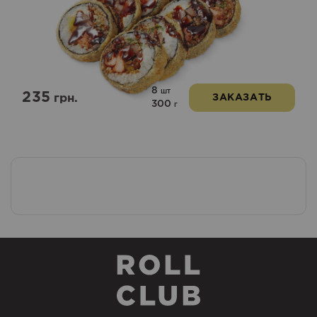
8
шт
235
грн.
ЗАКАЗАТЬ
300
г