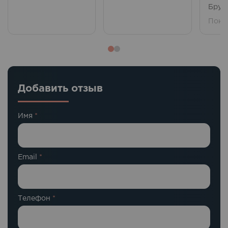
Брукл
Пока
Добавить отзыв
Имя
*
Email
*
Телефон
*