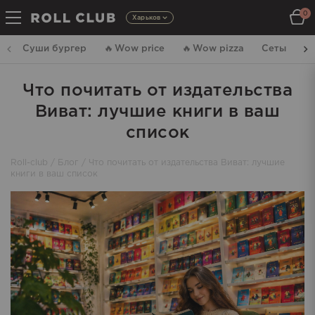
0
Харьков
Суши бургер
🔥
Wow price
🔥
Wow pizza
Сеты
Р
Что почитать от издательства
Виват: лучшие книги в ваш
список
Roll-club
/
Блог
/
Что почитать от издательства Виват: лучшие
книги в ваш список