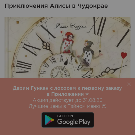
Приключения Алисы в Чудокрае
Дарим Гункан с лососем к первому заказу
в Приложении ⭐️
Акция действует до 31.08.26
Лучшие цены в Тайном меню 😉