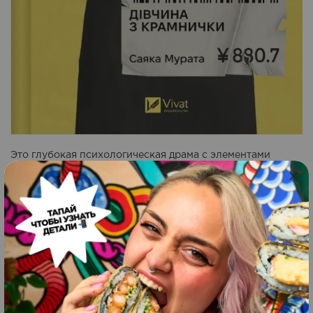
Это глубокая психологическая драма с элементами
социальной сатиры, которая исследует тему
конформизма и давления общества. Автор поднимает
важные вопросы о балансе между личным комфортом и
ожиданиями окружающих. Через историю главной
героини роман заставляет задуматься о праве каждого
человека быть собой. Это проникновенная и актуальная
книга об индивидуальности и принятии.
«Доверие» — Эрнан Диас